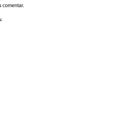
u comentar.
w.