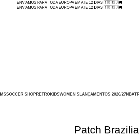
ENVIAMOS PARA TODA EUROPA EM ATE 12 DIAS 🇮🇪🇪🇺🚚
ENVIAMOS PARA TODA EUROPA EM ATE 12 DIAS 🇮🇪🇪🇺🚚
AMS
SOCCER SHOP
RETRO
KIDS
WOMEN’S
LANÇAMENTOS 2026/27
NBA
T
Patch Brazili