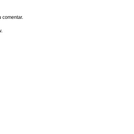
u comentar.
w.