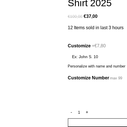
Shirt 2025
€
37,00
€
100,00
12
Items sold in last 3 hours
Customize
+€7,80
Personalize with name and number
Customize Number
max 99