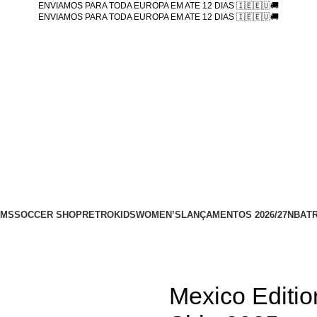
ENVIAMOS PARA TODA EUROPA EM ATE 12 DIAS 🇮🇪🇪🇺🚚
ENVIAMOS PARA TODA EUROPA EM ATE 12 DIAS 🇮🇪🇪🇺🚚
AMS
SOCCER SHOP
RETRO
KIDS
WOMEN’S
LANÇAMENTOS 2026/27
NBA
T
Mexico Editio