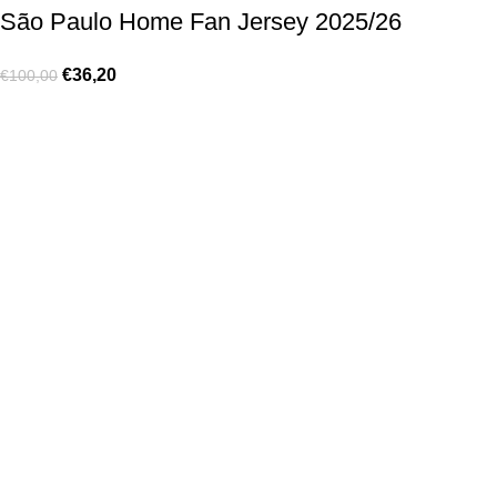
São Paulo Home Fan Jersey 2025/26
€
36,20
€
100,00
Made for true football lovers
. We bring
passion
,
style
, and
performance
together — because in our pack, the game never
stops 💚
HELP & INFO
Contact Us
Exchanges and Returns
Shipping Policies
Terms of Use
Rastreie sua Ordem
Who We Are