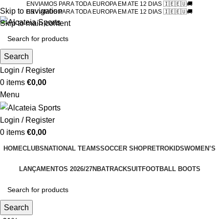
ENVIAMOS PARA TODA EUROPA EM ATE 12 DIAS 🇮🇪🇪🇺🚚
Skip to navigation
ENVIAMOS PARA TODA EUROPA EM ATE 12 DIAS 🇮🇪🇪🇺🚚
Skip to main content
Search
Login / Register
0
items
€
0,00
Menu
Login / Register
0
items
€
0,00
HOME
CLUBS
NATIONAL TEAMS
SOCCER SHOP
RETRO
KIDS
WOMEN’S
LANÇAMENTOS 2026/27
NBA
TRACKSUIT
FOOTBALL BOOTS
Search