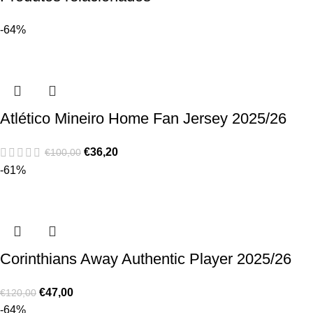
-64%
Atlético Mineiro Home Fan Jersey 2025/26
€
36,20
€
100,00
-61%
Corinthians Away Authentic Player 2025/26
€
47,00
€
120,00
-64%