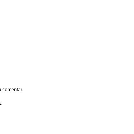
u comentar.
w.