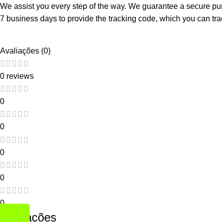
We assist you every step of the way. We guarantee a secure purc
7 business days to provide the tracking code, which you can trac
Avaliações (0)
0 reviews
0
0
0
0
0
Avaliações