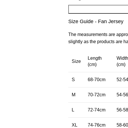
Size Guide - Fan Jersey
The measurements are approx
slightly as the products are 
Length
Widt
Size
(cm)
(cm)
S
68-70cm
52-5
M
70-72cm
54-5
L
72-74cm
56-5
XL
74-76cm
58-6