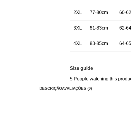
2XL
77-80cm
60-6
3XL
81-83cm
62-6
4XL
83-85cm
64-6
Size guide
5
People watching this produ
DESCRIÇÃO
AVALIAÇÕES (0)