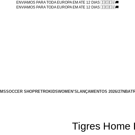
ENVIAMOS PARA TODA EUROPA EM ATE 12 DIAS 🇮🇪🇪🇺🚚
ENVIAMOS PARA TODA EUROPA EM ATE 12 DIAS 🇮🇪🇪🇺🚚
AMS
SOCCER SHOP
RETRO
KIDS
WOMEN’S
LANÇAMENTOS 2026/27
NBA
T
Tigres Home 