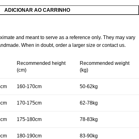
ADICIONAR AO CARRINHO
imate and meant to serve as a reference only. They may vary
handmade. When in doubt, order a larger size or contact us.
h
Recommended height
Recommended weight
(cm)
(kg)
4cm
160-170cm
50-62kg
6cm
170-175cm
62-78kg
8cm
175-180cm
78-83kg
0cm
180-190cm
83-90kg