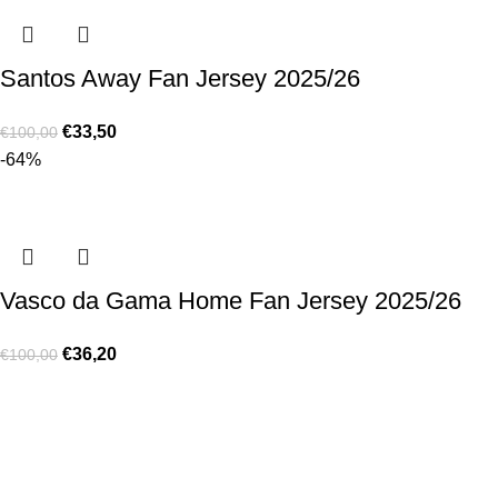
Santos Away Fan Jersey 2025/26
€
33,50
€
100,00
-64%
Vasco da Gama Home Fan Jersey 2025/26
€
36,20
€
100,00
Made for true football lovers
. We bring
passion
,
style
, and
performance
together — because in our pack, the game never