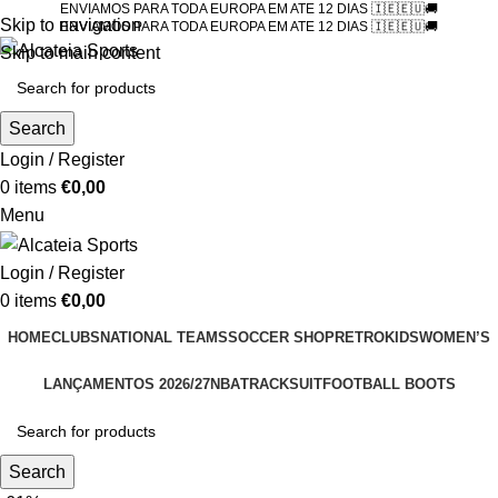
ENVIAMOS PARA TODA EUROPA EM ATE 12 DIAS 🇮🇪🇪🇺🚚
Skip to navigation
ENVIAMOS PARA TODA EUROPA EM ATE 12 DIAS 🇮🇪🇪🇺🚚
Skip to main content
Search
Login / Register
0
items
€
0,00
Menu
Login / Register
0
items
€
0,00
HOME
CLUBS
NATIONAL TEAMS
SOCCER SHOP
RETRO
KIDS
WOMEN’S
LANÇAMENTOS 2026/27
NBA
TRACKSUIT
FOOTBALL BOOTS
Search