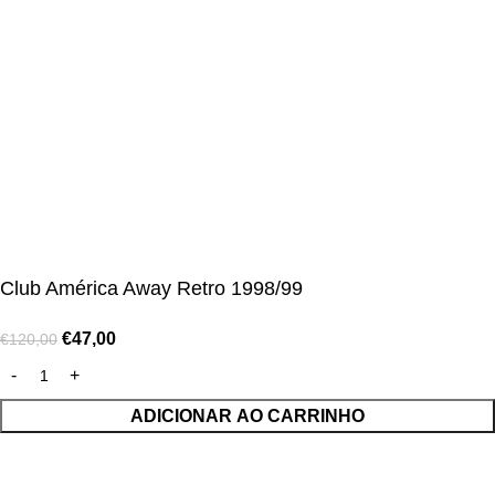
📩 E-mail
:
contact@alcateiasports.com
FOLLOW US
© Alcateia Sports 6 Anos no mercado!💚
Club América Away Retro 1998/99
€
47,00
€
120,00
ADICIONAR AO CARRINHO