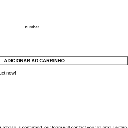
ADICIONAR AO CARRINHO
uct now!
rchase is confirmed, our team will contact you via email within