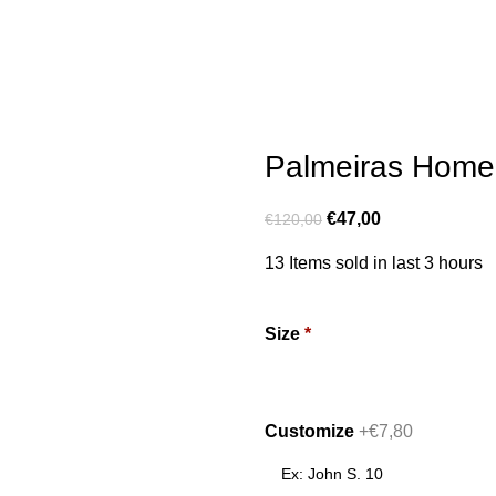
ms
Soccer Shop
Retro
Kids
Women’s
LANÇAMENTOS 2026/27
N
Palmeiras Home
€
47,00
€
120,00
13
Items sold in last 3 hours
Size
*
Customize
+€7,80