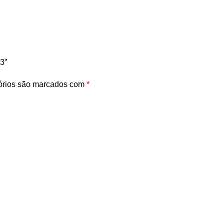
3”
órios são marcados com
*