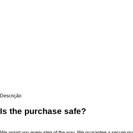
Descrição
Is the purchase safe?
We assist you every step of the way. We guarantee a secure purc