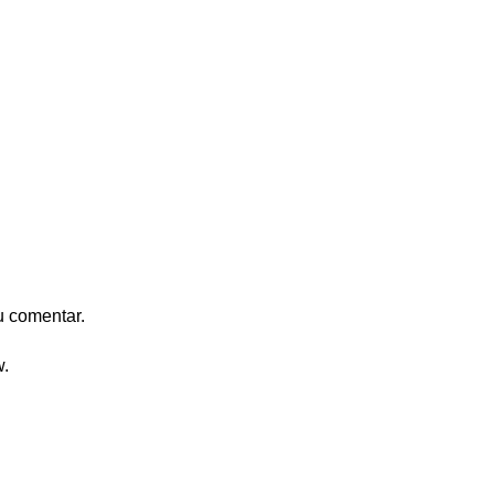
u comentar.
w.