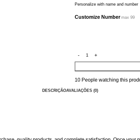
Personalize with name and number
Customize Number
max 99
10
People watching this prod
DESCRIÇÃO
AVALIAÇÕES (0)
hase, quality products, and complete satisfaction. Once your pu