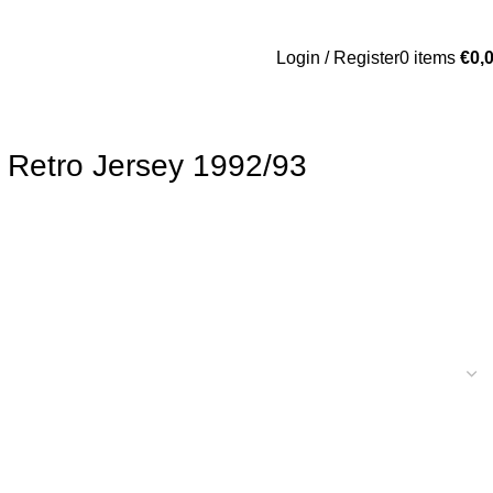
Login / Register
0
items
€
0,
BA
Tracksuit
Football Boots
 Retro Jersey 1992/93