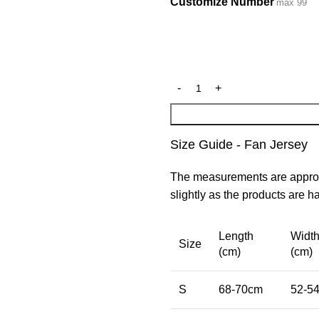
Customize Number
max 99
Size Guide - Fan Jersey
The measurements are approx
slightly as the products are 
Length
Widt
Size
(cm)
(cm)
S
68-70cm
52-5