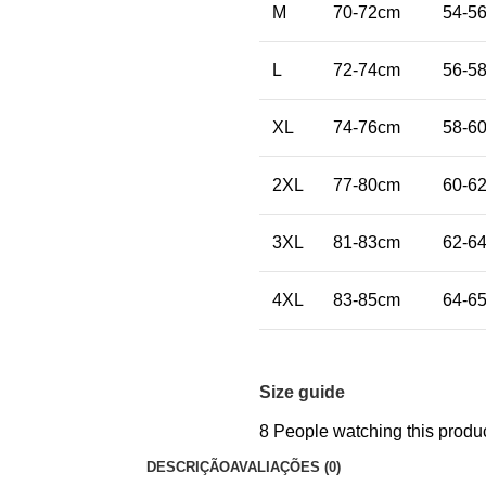
M
70-72cm
54-5
L
72-74cm
56-5
XL
74-76cm
58-6
2XL
77-80cm
60-6
3XL
81-83cm
62-6
4XL
83-85cm
64-6
Size guide
8
People watching this produ
DESCRIÇÃO
AVALIAÇÕES (0)