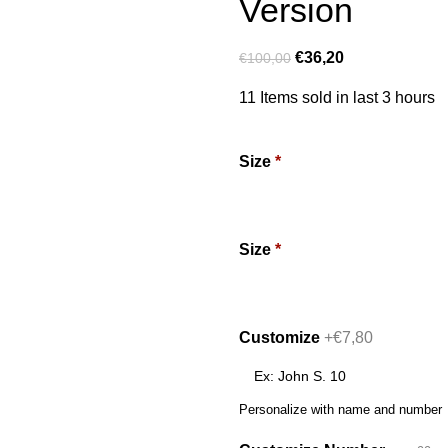
Version
€
36,20
€
100,00
11
Items sold in last 3 hours
Size
*
Size
*
Customize
+€7,80
Personalize with name and number