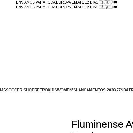
ENVIAMOS PARA TODA EUROPA EM ATE 12 DIAS 🇮🇪🇪🇺🚚
ENVIAMOS PARA TODA EUROPA EM ATE 12 DIAS 🇮🇪🇪🇺🚚
AMS
SOCCER SHOP
RETRO
KIDS
WOMEN’S
LANÇAMENTOS 2026/27
NBA
T
Fluminense A