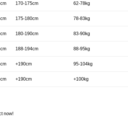
6cm
170-175cm
62-78kg
8cm
175-180cm
78-83kg
0cm
180-190cm
83-90kg
2cm
188-194cm
88-95kg
4cm
+190cm
95-104kg
5cm
+190cm
+100kg
ct now!