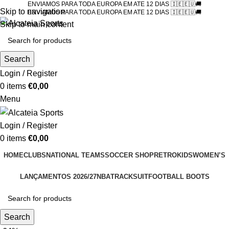
ENVIAMOS PARA TODA EUROPA EM ATE 12 DIAS 🇮🇪🇪🇺🚚
Skip to navigation
ENVIAMOS PARA TODA EUROPA EM ATE 12 DIAS 🇮🇪🇪🇺🚚
Skip to main content
Search
Login / Register
0
items
€
0,00
Menu
Login / Register
0
items
€
0,00
HOME
CLUBS
NATIONAL TEAMS
SOCCER SHOP
RETRO
KIDS
WOMEN’S
LANÇAMENTOS 2026/27
NBA
TRACKSUIT
FOOTBALL BOOTS
Search