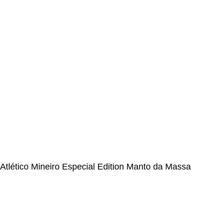
CUSTOMER SERVICE CENTER
Opening hours: Monday to Friday, 9:00 am to 6:00 pm
📩 E-mail
:
contact@alcateiasports.com
FOLLOW US
© Alcateia Sports 6 Anos no mercado!💚
Atlético Mineiro Especial Edition Manto da Massa
Jersey 2024/25
€
36,20
€
100,00